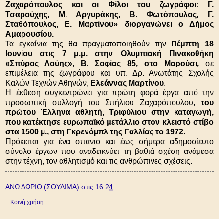
Ζαχαρόπουλος και οι Φίλοι του ζωγράφοι: Γ.
Τσαρούχης, Μ. Αργυράκης, Β. Φωτόπουλος, Γ.
Σταθόπουλος, Ε. Μαρτίνου» διοργανώνει ο Δήμος
Αμαρουσίου.
Τα εγκαίνια της θα πραγματοποιηθούν την
Πέμπτη 18
Ιουνίου στις 7 μ.μ. στην Ολυµπιακή Πινακοθήκη
«Σπύρος Λούης», Β. Σοφίας 85, στο Μαρούσι,
σε
επιμέλεια της ζωγράφου και υπ. Δρ. Ανωτάτης Σχολής
Καλών Τεχνών Αθηνών,
Ελεάννας Μαρτίνου
.
Η έκθεση συγκεντρώνει για πρώτη φορά έργα από την
προσωπική συλλογή του Σπήλιου Ζαχαρόπουλου,
του
πρώτου Έλληνα αθλητή, Τριφύλιου στην καταγωγή,
που κατέκτησε ευρωπαϊκό μετάλλιο στον κλειστό στίβο
στα 1500 µ., στη Γκρενόµπλ της Γαλλίας το 1972
.
Πρόκειται για ένα σπάνιο και έως σήμερα αδημοσίευτο
σύνολο έργων που αναδεικνύει τη βαθιά σχέση ανάμεσα
στην τέχνη, τον αθλητισμό και τις ανθρώπινες σχέσεις.
ΑΝΩ ΔΩΡΙΟ (ΣΟΥΛΙΜΑ)
στις
16:24
Κοινή χρήση